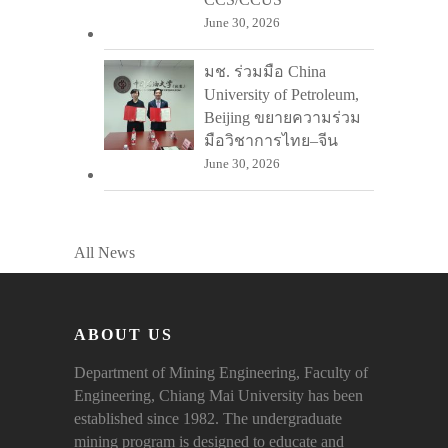
June 30, 2026
มช. ร่วมมือ China
University of Petroleum,
Beijing ขยายความร่วม
มือวิชาการไทย–จีน
June 30, 2026
All News
ABOUT US
Department of Mining Engineering, Faculty of
Engineering, Chiang Mai University has been
established since 1982. The undergraduate
mining program is designed to educate and