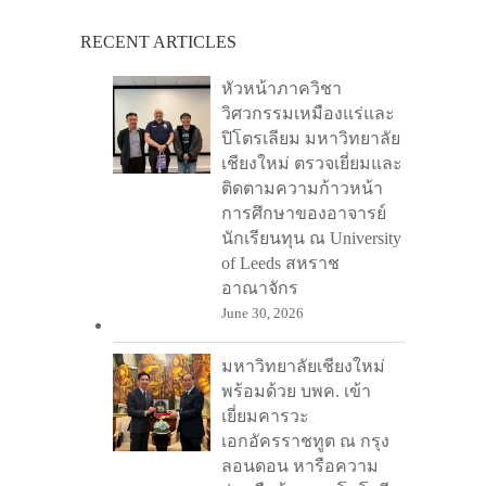
a
r
RECENT ARTICLES
c
หัวหน้าภาควิชา
h
วิศวกรรมเหมืองแร่และ
ปิโตรเลียม มหาวิทยาลัย
เชียงใหม่ ตรวจเยี่ยมและ
ติดตามความก้าวหน้า
การศึกษาของอาจารย์
นักเรียนทุน ณ University
of Leeds สหราช
อาณาจักร
June 30, 2026
มหาวิทยาลัยเชียงใหม่
พร้อมด้วย บพค. เข้า
เยี่ยมคารวะ
เอกอัครราชทูต ณ กรุง
ลอนดอน หารือความ